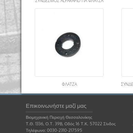
ΣΥΝΔΕΣΜΟΣ ALFARAPID ΓΙΑ ΦΛΑΤΖΑ
ΦΛΑΤΖΑ
ΣΥΝΔΕ
Επικοινωνήστε μαζί μας
Βιομηχανική Περιοχή Θεσσαλονίκης
Τ.Θ. 1336, Ο.Τ. 39Β, Οδός 16 Τ.Κ. 57022 Σίνδος
Τηλέφωνο: 0030-2310-217595