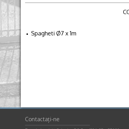
COD : 10
Spagheti Ø7 x 1m
Contactați-ne