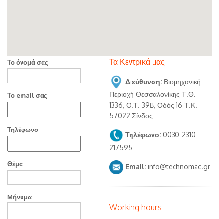
Τα Κεντρικά μας
Веб-
Το όνομά σας
форма
Διεύθυνση:
Βιομηχανική
Περιοχή Θεσσαλονίκης Τ.Θ.
Το email σας
1336, Ο.Τ. 39Β, Οδός 16 Τ.Κ.
57022 Σίνδος
Τηλέφωνο
Τηλέφωνο
Τηλέφωνο:
0030-2310-
217595
Θέμα
Email
Email:
info@technomac.gr
Μήνυμα
Working hours