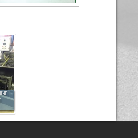
HINE
)