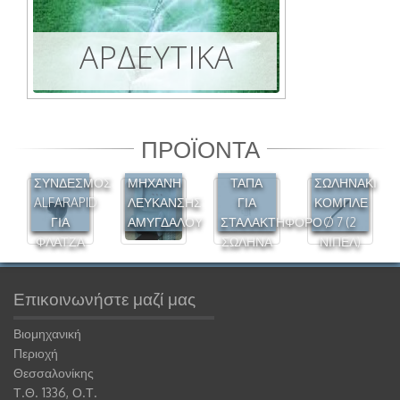
ΑΡΔΕΥΤΙΚΑ
ΠΡΟΪΟΝΤΑ
ΣΥΝΔΕΣΜΟΣ
ΜΗΧΑΝΗ
ΤΑΠΑ
ΣΩΛΗΝΑΚΙ
ALFARAPID
ΛΕΥΚΑΝΣΗΣ
ΓΙΑ
ΚΟΜΠΛΕ
ΓΙΑ
ΑΜΥΓΔΑΛΟΥ
ΣΤΑΛΑΚΤΗΦΟΡΟ
Ø 7 (2
ΦΛΑΤΖΑ
ΣΩΛΗΝΑ
ΝΙΠΕΛ)
Επικοινωνήστε μαζί μας
Βιομηχανική
Περιοχή
Θεσσαλονίκης
Τ.Θ. 1336, Ο.Τ.